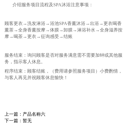
介绍服务项目流程及SPA沐浴注意事项：
顾客更衣→洗发淋浴→浴池SPA香薰沐浴→出浴→更衣喝香
薰茶→全身香薰按摩→体膜→卸膜→淋浴补水→全身滋养按
摩→喝茶→更衣→征询感受→结账
服务结束：询问顾客是否对服务满意需不需要加钟或其他服
务，指示客人休息。
程序结束：顾客结账，（费用请参照服务项目）小费酌情，
与客人再见并祝顾客休息愉快！
上一篇：产品名称六
下一篇：暂无